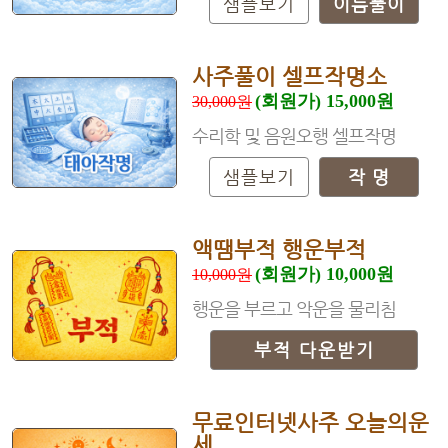
샘플보기
이름풀이
사주풀이 셀프작명소
(회원가) 15,000원
30,000원
수리학 및 음원오행 셀프작명
샘플보기
작 명
액땜부적 행운부적
(회원가) 10,000원
10,000원
행운을 부르고 악운을 물리침
부적 다운받기
무료인터넷사주 오늘의운
세