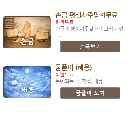
손금 평생사주팔자무료
회원무료
손금에 평생사주팔자가 그려져 있
다.
손금보기
꿈풀이 (해몽)
회원무료
돈이되는 꿈, 합격, 태몽,..
꿈풀이 보기