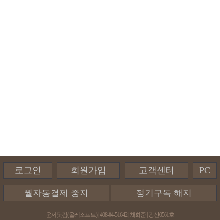
로그인
회원가입
고객센터
PC
월자동결제 중지
정기구독 해지
운세닷컴(올레소프트) | 408-04-51642 | 채희준 | 광산0561호