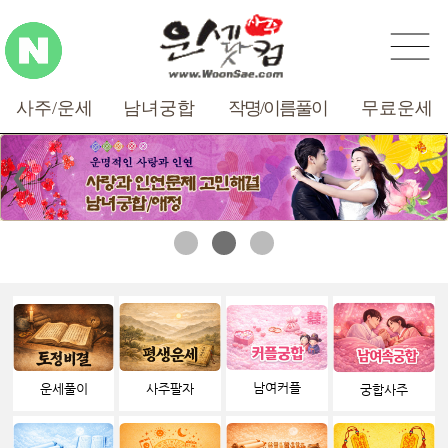
사주/운세
남녀궁합
작명/
이름풀이
무료운세
❮
❯
남여커플
운세풀이
사주팔자
궁합사주