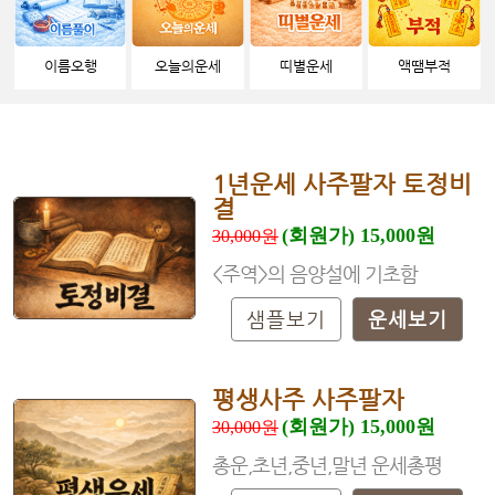
이름오행
오늘의운세
띠별운세
액땜부적
1년운세 사주팔자 토정비
결
(회원가) 15,000원
30,000원
<주역>의 음양설에 기초함
샘플보기
운세보기
평생사주 사주팔자
(회원가) 15,000원
30,000원
총운,초년,중년,말년 운세총평